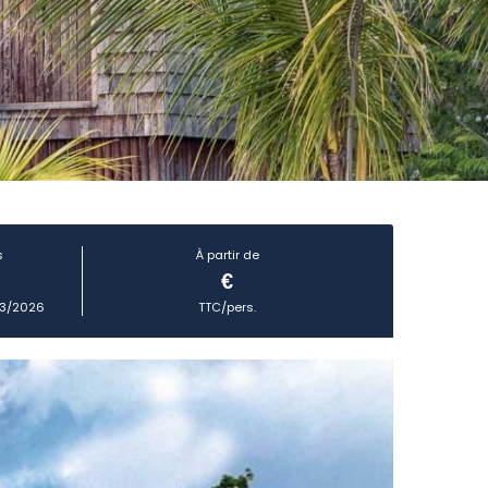
s
À partir de
€
03/2026
TTC/pers.