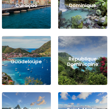
Curaçao
Dominique
République
Guadeloupe
Dominicaine